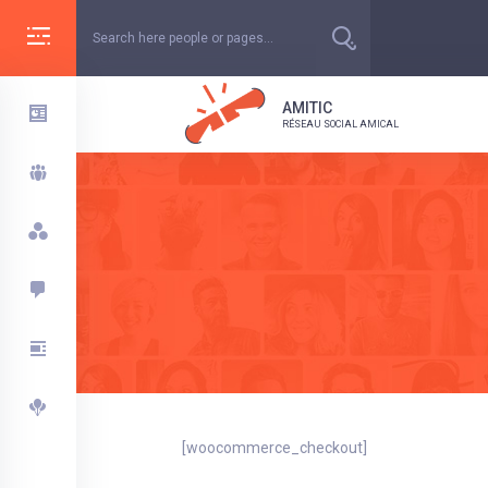
Skip
to
content
AMITIC
RÉSEAU SOCIAL AMICAL
[woocommerce_checkout]