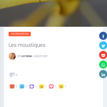
UNCATEGORIZED
Les moustiques
BY
LUCYANA
-
5 AOÛT 2021
0
1
1
1
1
1
1